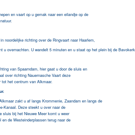
epen en vaart op u gemak naar een eilandje op de
natuur.
 noordelijke richting over de Ringvaart naar Haarlem,
t u overnachten. U wandelt 5 minuten en u staat op het plein bij de Bavokerk
hting van Spaarndam, hier gaat u door de sluis en
al over richting Nauernasche Vaart deze
r tot het centrum van Alkmaar.
r.
lkmaar zakt u af langs Krommenie, Zaandam en langs de
e-Kanaal. Deze steekt u over naar de
e sluis bij het Nieuwe Meer komt u weer
ol en de Westeinderplassen terug naar de