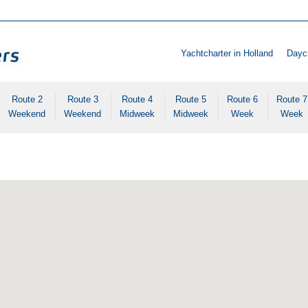
Yachtcharter in Holland
Daycr
Route 2
Route 3
Route 4
Route 5
Route 6
Route 7
Weekend
Weekend
Midweek
Midweek
Week
Week