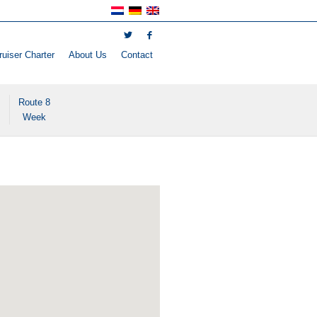
uiser Charter
About Us
Contact
Route 8
Week