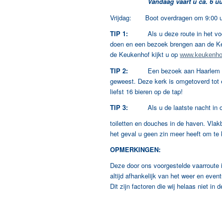
Vandaag vaart u ca. 6 uu
Vrijdag: Boot overdragen om 9:00 u
TIP 1:
Als u deze route in het voorja
doen en een bezoek brengen aan de Ke
de Keukenhof kijkt u op
www.keukenhof
TIP 2:
Een bezoek aan Haarlem is
geweest. Deze kerk is omgetoverd tot
liefst 16 bieren op de tap!
TIP 3:
Als u de laatste nacht in onz
toiletten en douches in de haven. Vlakb
het geval u geen zin meer heeft om te
OPMERKINGEN:
Deze door ons voorgestelde vaarroute 
altijd afhankelijk van het weer en eve
Dit zijn factoren die wij helaas niet i