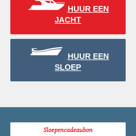
HUUR EEN
JACHT
HUUR EEN
SLOEP
Sloepencadeaubon