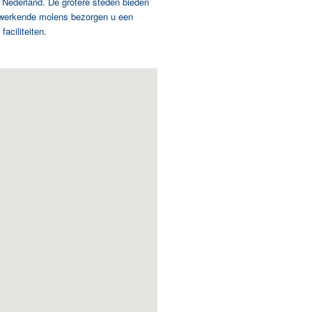
n Nederland. De grotere steden bieden
en werkende molens bezorgen u een
aciliteiten.