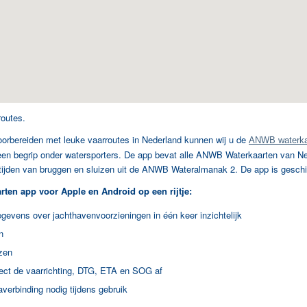
routes.
voorbereiden met leuke vaarroutes in Nederland kunnen wij u de
ANWB waterka
n begrip onder watersporters. De app bevat alle ANWB Waterkaarten van Nede
ijden van bruggen en sluizen uit de ANWB Wateralmanak 2. De app is geschi
ten app voor Apple en Android op een rijtje:
gevens over jachthavenvoorzieningen in één keer inzichtelijk
n
zen
rect de vaarrichting, DTG, ETA en SOG af
averbinding nodig tijdens gebruik