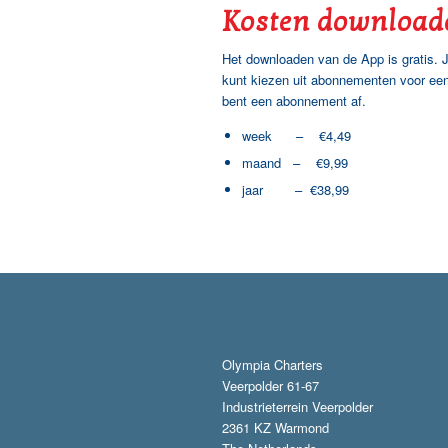
Kosten download
Het downloaden van de App is gratis. J
kunt kiezen uit abonnementen voor een 
bent een abonnement af.
week – €4,49
maand – €9,99
jaar – €38,99
Olympia Charters
Veerpolder 61-67
Industrieterrein Veerpolder
2361 KZ Warmond