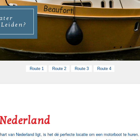
ater
 Leiden?
Route 1
Route 2
Route 3
Route 4
 Nederland
t van Nederland ligt, is het dé perfecte locatie om een motorboot te huren.