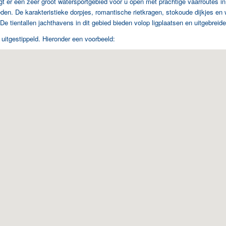
gt er een zeer groot watersportgebied voor u open met prachtige vaarroutes i
kheden. De karakteristieke dorpjes, romantische rietkragen, stokoude dijkjes 
e tientallen jachthavens in dit gebied bieden volop ligplaatsen en uitgebreide f
 uitgestippeld. Hieronder een voorbeeld: