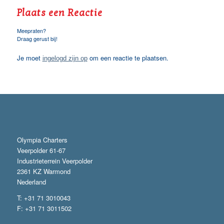
Plaats een Reactie
Meepraten?
Draag gerust bij!
Je moet
om een reactie te plaatsen.
ingelogd zijn op
Olympia Charters
Veerpolder 61-67
Industrieterrein Veerpolder
2361 KZ Warmond
Nederland
T: +31 71 3010043
F: +31 71 3011502