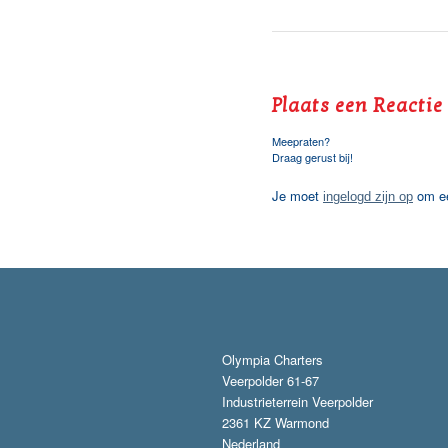
Plaats een Reactie
Meepraten?
Draag gerust bij!
Je moet
om ee
ingelogd zijn op
Olympia Charters
Veerpolder 61-67
Industrieterrein Veerpolder
2361 KZ Warmond
Nederland