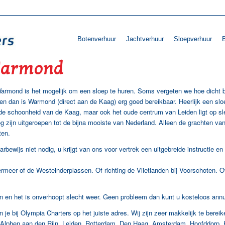
Botenverhuur
Jachtverhuur
Sloepverhuur
B
Warmond
rmond is het mogelijk om een sloep te huren. Soms vergeten we hoe dicht bi
ren dan is Warmond (direct aan de Kaag) erg goed bereikbaar. Heerlijk een sl
de schoonheid van de Kaag, maar ook het oude centrum van Leiden ligt op sle
g zijn uitgeroepen tot de bijna mooiste van Nederland. Alleen de grachten 
aten.
Sloep Huren Warmond
rbewijs niet nodig, u krijgt van ons voor vertrek een uitgebreide instructie e
meer of de Westeinderplassen. Of richting de Vlietlanden bij Voorschoten. O
 en het is onverhoopt slecht weer. Geen probleem dan kunt u kosteloos annu
 je bij Olympia Charters op het juiste adres. Wij zijn zeer makkelijk te berei
Alphen aan den Rijn, Leiden, Rotterdam, Den Haag, Amsterdam, Hoofddorp, 