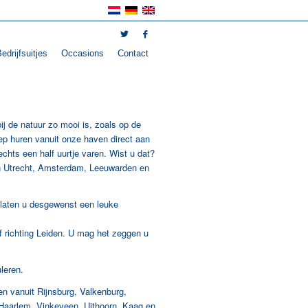
edrijfsuitjes
Occasions
Contact
j de natuur zo mooi is, zoals op de
oep huren vanuit onze haven direct aan
chts een half uurtje varen. Wist u dat?
van Utrecht, Amsterdam, Leeuwarden en
n laten u desgewenst een leuke
f richting Leiden. U mag het zeggen u
leren.
ken vanuit Rijnsburg, Valkenburg,
Haarlem, Vinkeveen, Uithoorn, Kaag en