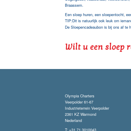
Braassem.
Een sloep huren, een sloepentocht, een C
TIP:Dit is natuurlijk ook leuk om iem
De Sloepencadeaubon is bij ons af te h
Wilt u een sloep 
Olympia Charters
Veerpolder 61-67
Industrieterrein Veerpolder
2361 KZ Warmond
Nederland
T: +31 71 3010043