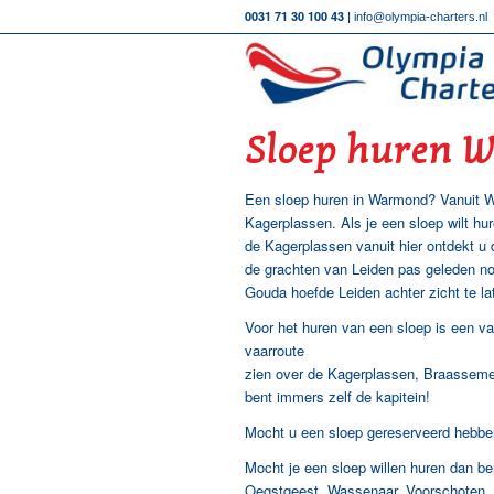
0031 71 30 100 43 |
info@olympia-charters.nl
Sloep huren 
Een sloep huren in Warmond? Vanuit Wa
Kagerplassen. Als je een sloep wilt hu
de Kagerplassen vanuit hier ontdekt u 
de grachten van Leiden pas geleden no
Gouda hoefde Leiden achter zicht te l
Voor het huren van een sloep is een vaa
vaarroute
zien over de Kagerplassen, Braassemer
bent immers zelf de kapitein!
Mocht u een sloep gereserveerd hebben
Mocht je een sloep willen huren dan ben
Oegstgeest, Wassenaar, Voorschoten, 