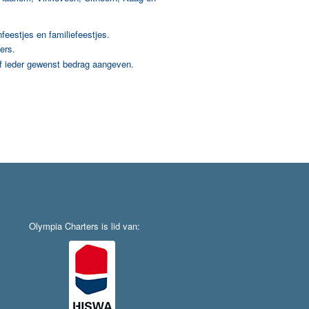
nfeestjes en familiefeestjes.
ers.
f ieder gewenst bedrag aangeven.
Olympia Charters is lid van: