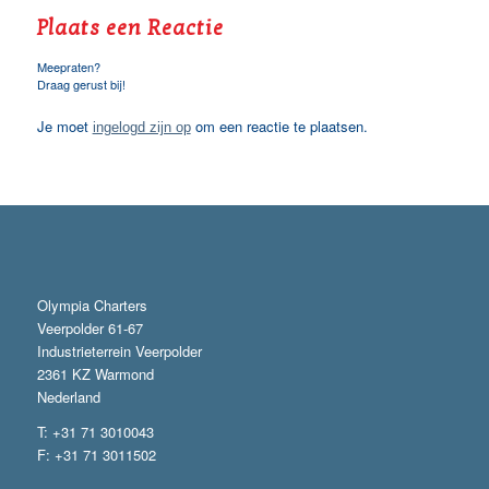
Plaats een Reactie
Meepraten?
Draag gerust bij!
Je moet
om een reactie te plaatsen.
ingelogd zijn op
Olympia Charters
Veerpolder 61-67
Industrieterrein Veerpolder
2361 KZ Warmond
Nederland
T: +31 71 3010043
F: +31 71 3011502