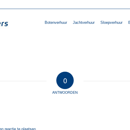
Botenverhuur
Jachtverhuur
Sloepverhuur
B
0
ANTWOORDEN
n reactie te plaatsen.