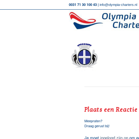
0031 71 30 100 43 |
info@olympia-charters.nl
Plaats een Reactie
Meepraten?
Draag gerust bij!
Je moet
om ee
ingelogd zijn op