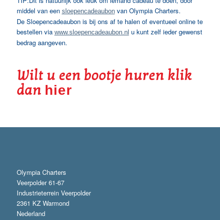
TIP:Dit is natuurlijk ook leuk om iemand cadeau te doen, door
middel van een
van Olympia Charters.
sloepencadeaubon
De Sloepencadeaubon is bij ons af te halen of eventueel online te
bestellen via
u kunt zelf ieder gewenst
www.sloepencadeaubon.nl
bedrag aangeven.
Wilt u een bootje huren klik
dan
hier
Olympia Charters
Veerpolder 61-67
Industrieterrein Veerpolder
2361 KZ Warmond
Nederland