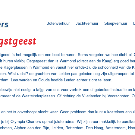
Botenverhuur
Jachtverhuur
Sloepverhuur
B
gstgeest
geest is het mogelijk om een boot te huren. Soms vergeten we hoe dicht bij 
lt huren vlakbij Oegstgeest dan is Warmond (direct aan de Kaag) erg goed bere
 de Kagerplassen in Warmond en vanuit hier ontdekt u de schoonheid van de 
varen. Wist u dat? de grachten van Leiden pas geleden nog zijn uitgeroepen to
rdam, Leeuwarden en Gouda hoefde Leiden achter zicht te laten.
Boot Huren
bewijs niet nodig, u krijgt van ons voor vertrek een uitgebreide instructie en
meer of de Westeinderplassen. Of richting de Vlietlanden bij Voorschoten. O
en het is onverhoopt slecht weer. Geen probleem dan kunt u kosteloos annul
je bij Olympia Charters op het juiste adres. Wij zijn zeer makkelijk te bereik
schoten, Alphen aan den Rijn, Leiden, Rotterdam, Den Haag, Amsterdam, Hoo