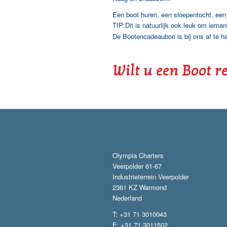
Een boot huren, een sloepentocht, een Cu
TIP:Dit is natuurlijk ook leuk om iem
De Bootencadeaubon is bij ons af te ha
Wilt u een Boot r
Olympia Charters
Veerpolder 61-67
Industrieterrein Veerpolder
2361 KZ Warmond
Nederland
T: +31 71 3010043
F: +31 71 3011502