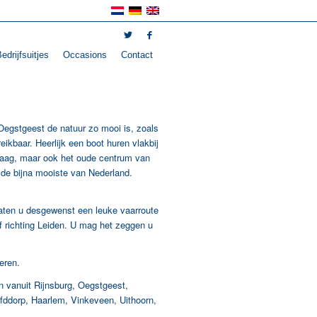
edrijfsuitjes
Occasions
Contact
Oegstgeest de natuur zo mooi is, zoals
ikbaar. Heerlijk een boot huren vlakbij
Kaag, maar ook het oude centrum van
t de bijna mooiste van Nederland.
 Oegstgeest
 laten u desgewenst een leuke vaarroute
f richting Leiden. U mag het zeggen u
eren.
en vanuit Rijnsburg, Oegstgeest,
fddorp, Haarlem, Vinkeveen, Uithoorn,