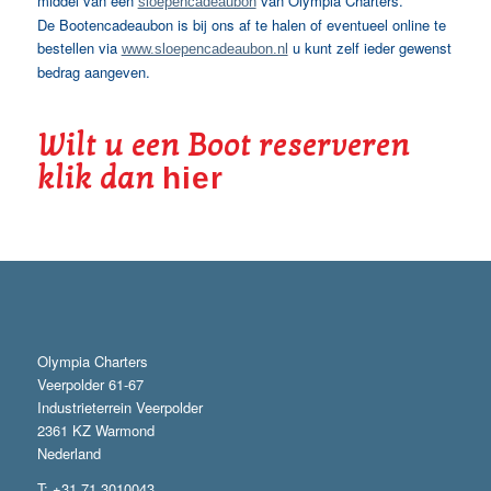
middel van een
van Olympia Charters.
sloepencadeaubon
De Bootencadeaubon is bij ons af te halen of eventueel online te
bestellen via
u kunt zelf ieder gewenst
www.sloepencadeaubon.nl
bedrag aangeven.
Wilt u een Boot reserveren
klik dan
hier
Olympia Charters
Veerpolder 61-67
Industrieterrein Veerpolder
2361 KZ Warmond
Nederland
T: +31 71 3010043