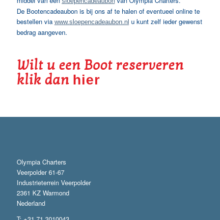
middel van een
van Olympia Charters.
sloepencadeaubon
De Bootencadeaubon is bij ons af te halen of eventueel online te
bestellen via
u kunt zelf ieder gewenst
www.sloepencadeaubon.nl
bedrag aangeven.
Wilt u een Boot reserveren
klik dan
hier
Olympia Charters
Veerpolder 61-67
Industrieterrein Veerpolder
2361 KZ Warmond
Nederland
T: +31 71 3010043