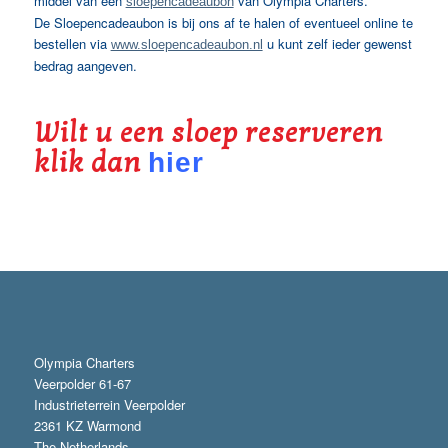
middel van een
van Olympia Charters.
sloepencadeaubon
De Sloepencadeaubon is bij ons af te halen of eventueel online te
bestellen via
u kunt zelf ieder gewenst
www.sloepencadeaubon.nl
bedrag aangeven.
Wilt u een sloep reserveren
klik dan
hier
Olympia Charters
Veerpolder 61-67
Industrieterrein Veerpolder
2361 KZ Warmond
The Netherlands