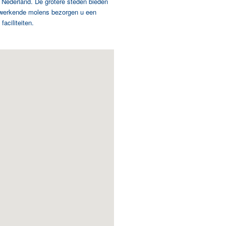
n Nederland. De grotere steden bieden
en werkende molens bezorgen u een
aciliteiten.