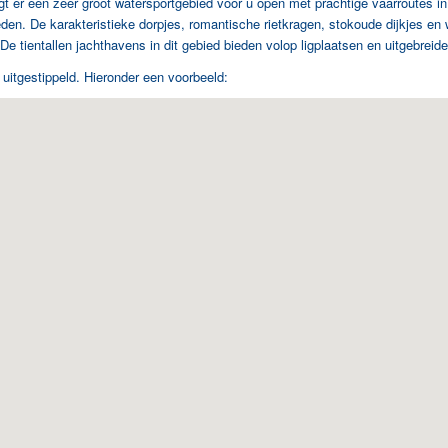
gt er een zeer groot watersportgebied voor u open met prachtige vaarroutes i
kheden. De karakteristieke dorpjes, romantische rietkragen, stokoude dijkjes 
e tientallen jachthavens in dit gebied bieden volop ligplaatsen en uitgebreide f
 uitgestippeld. Hieronder een voorbeeld: