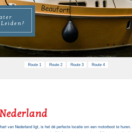
ater
 Leiden?
Route 1
Route 2
Route 3
Route 4
 Nederland
t van Nederland ligt, is het dé perfecte locatie om een motorboot te huren.