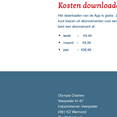
Kosten download
Het downloaden van de App is gratis. J
kunt kiezen uit abonnementen voor een 
bent een abonnement af.
week – €4,49
maand – €9,99
jaar – €38,99
Olympia Charters
Veerpolder 61-67
Industrieterrein Veerpolder
2361 KZ Warmond