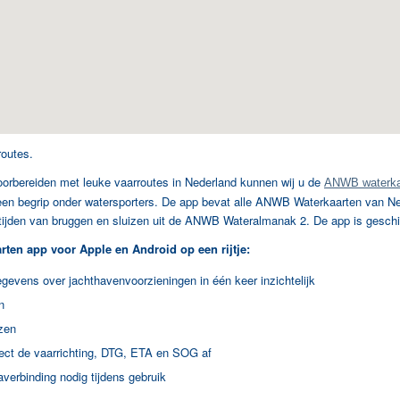
routes.
voorbereiden met leuke vaarroutes in Nederland kunnen wij u de
ANWB waterka
n begrip onder watersporters. De app bevat alle ANWB Waterkaarten van Nede
ijden van bruggen en sluizen uit de ANWB Wateralmanak 2. De app is geschi
ten app voor Apple en Android op een rijtje:
gevens over jachthavenvoorzieningen in één keer inzichtelijk
n
zen
rect de vaarrichting, DTG, ETA en SOG af
averbinding nodig tijdens gebruik