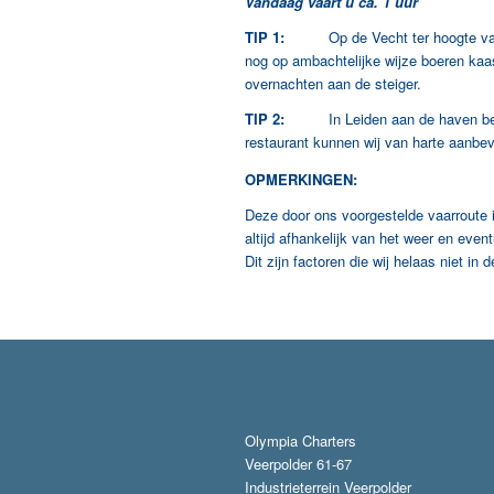
Vandaag vaart u ca. 1 uur
TIP 1:
Op de Vecht ter hoogte van Vre
nog op ambachtelijke wijze boeren kaas
overnachten aan de steiger.
TIP 2:
In Leiden aan de haven be
restaurant kunnen wij van harte aanbe
OPMERKINGEN:
Deze door ons voorgestelde vaarroute 
altijd afhankelijk van het weer en eve
Dit zijn factoren die wij helaas niet i
Olympia Charters
Veerpolder 61-67
Industrieterrein Veerpolder