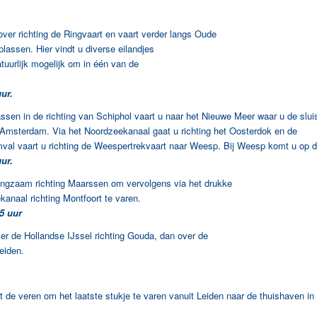
er richting de Ringvaart en vaart verder langs Oude
lassen. Hier vindt u diverse eilandjes
tuurlijk mogelijk om in één van de
r.
en in de richting van Schiphol vaart u naar het Nieuwe Meer waar u de sluis
 Amsterdam. Via het Noordzeekanaal gaat u richting het Oosterdok en de
l vaart u richting de Weespertrekvaart naar Weesp. Bij Weesp komt u op de 
r.
gzaam richting Maarssen om vervolgens via het drukke
naal richting Montfoort te varen.
 uur
er de Hollandse IJssel richting Gouda, dan over de
eiden.
de veren om het laatste stukje te varen vanuit Leiden naar de thuishaven i