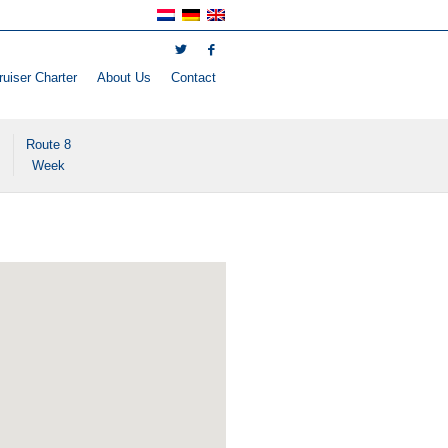
uiser Charter
About Us
Contact
Route 8
Week