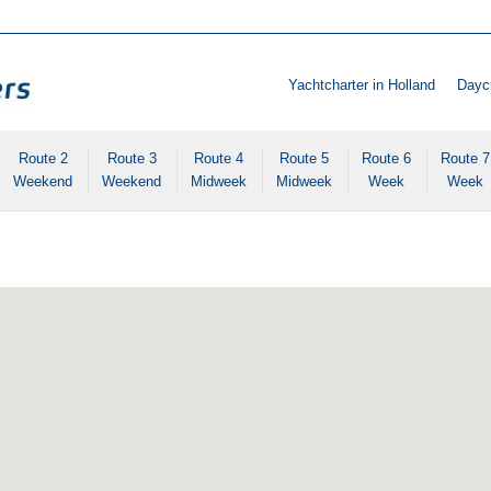
Yachtcharter in Holland
Daycr
Route 2
Route 3
Route 4
Route 5
Route 6
Route 7
Weekend
Weekend
Midweek
Midweek
Week
Week